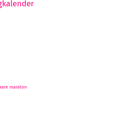
ngkalender
saare maraton
ul