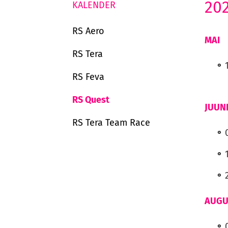
202
KALENDER
RS Aero
MAI
RS Tera
RS Feva
RS Quest
JUUN
RS Tera Team Race
AUGU