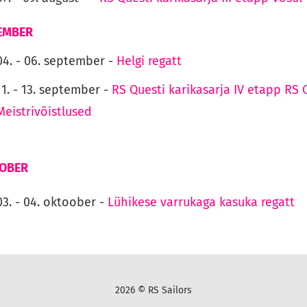
EMBER
04. - 06. september -
Helgi regatt
11. - 13. september -
RS Questi karikasarja IV etapp RS 
Meistrivõistlused
OBER
03. - 04. oktoober -
Lühikese varrukaga kasuka regatt
2026 © RS Sailors