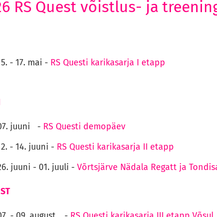
6 RS Quest võistlus- ja treeni
15. - 17. mai -
RS Questi karikasarja I etapp
I
07. juuni -
RS Questi demopäev
12. - 14. juuni -
RS Questi karikasarja II etapp
26. juuni - 01. juuli -
Võrtsjärve Nädala Regatt ja Tondi
ST
07. - 09. august -
RS Questi karikasarja III etapp Võs