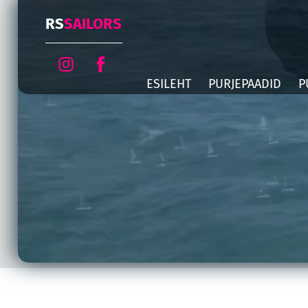
RS
SAILORS
ESILEHT
PURJEPAADID
P