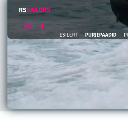
RS
SAILORS
ESILEHT
PURJEPAADID
P