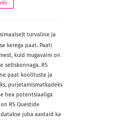
info
imaalselt turvaline ja
se kerega paat. Paati
imest, kuid mugavaim on
se seltskonnaga. RS
ne paat koolituste ja
eks, purjetamismatkadeks
ee hea potentsiaaliga
s on RS Questide
dadatakse juba aastaid ka