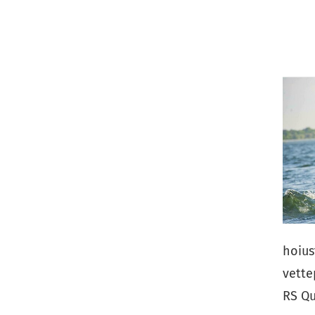
hoius
vette
RS Qu