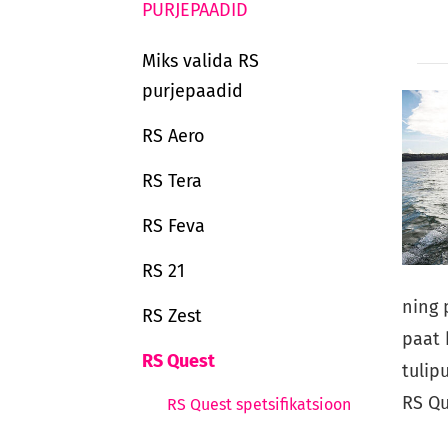
PURJEPAADID
Miks valida RS
purjepaadid
RS Aero
RS Tera
RS Feva
RS 21
ning 
RS Zest
paat
RS Quest
tulip
RS Qu
RS Quest spetsifikatsioon