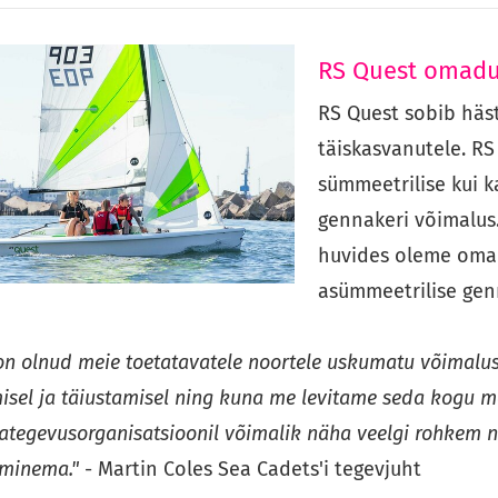
RS Quest omad
RS Quest sobib hästi
täiskasvanutele. RS
sümmeetrilise kui 
gennakeri võimalus.
huvides oleme oma
asümmeetrilise gen
on olnud meie toetatavatele noortele uskumatu võimalus
misel ja täiustamisel ning kuna me levitame seda kogu me
ategevusorganisatsioonil võimalik näha veelgi rohkem n
 minema."
- Martin Coles Sea Cadets'i tegevjuht