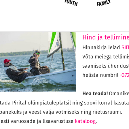
Hind ja tellimine
Hinnakirja leiad
SII
Võta meiega tellimis
saamiseks ühendus
helista numbril
+37
Hea teada!
Omanike
tada Pirital olümpiatuleplatsil ning soovi korral kasut
panekuks ja veest välja võtmiseks ning riietusruumi.
esti varuosade ja lisavarustuse
kataloog
.