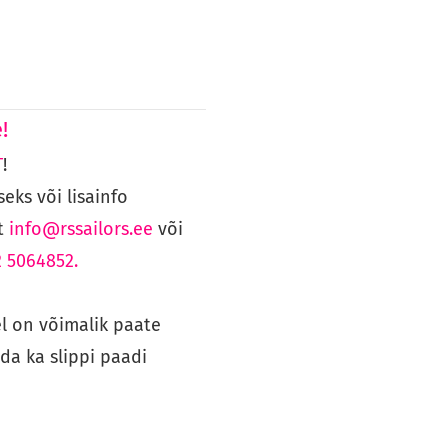
!
T
!
eks või lisainfo
t
info@rssailors.ee
või
2 5064852.
l on võimalik paate
ada ka slippi paadi