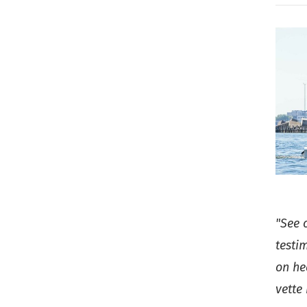
"See 
testi
on he
vette