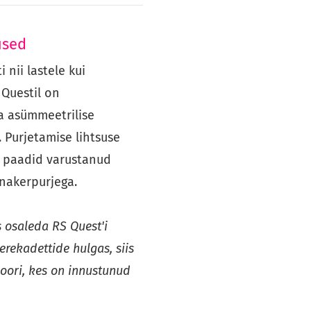
used
 nii lastele kui
 Questil on
ka asümmeetrilise
 Purjetamise lihtsuse
 paadid varustanud
nakerpurjega.
 osaleda RS Quest'i
rekadettide hulgas, siis
oori, kes on innustunud