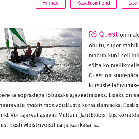
Hinnad
Kasutusjuhend
Lisa
RS Quest
on maks
ohutu, super-stabiil
mahub kuni neli in
sõita kolmeliikmeli
Quest on suurepära
kursuste läbiviimis
pere ja sõpradega lõbusaks ajaveetmiseks. Lisaks on s
 haaravate
match race
võistluste korraldamiseks. Eesti
unkt Võrtsjärvel asuvas Meltemi Jahtklubis, kus korral
est Eesti Meistrivõistlusi ja karikasarja.