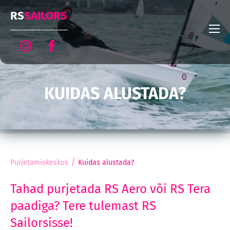
RS
SAILORS
KUIDAS ALUSTADA?
/
Purjetamiskeskus
Kuidas alustada?
Tahad purjetada RS Aero või RS Tera
paadiga? Tere tulemast RS
Sailorsisse!